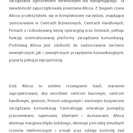
zarządzania zgłoszeniami serwisowymi dla wynajmującego. Ta
świadomość zapoczątkowała powstanie Alloca. Z biegiem czasu
Alloca przekształciła się w kompleksowe narzędzie, znajdujące
zastosowanie w Centrach Biznesowych, Centrach Handlowych,
Firmach z rozbudowaną siecią operacyjną oraz Gminach, pełniąc
funkcję scentralizowanej platformy zarządzania komunikacją.
Podstawą Alloca jest zdolność do nadzorowania zarówno
wewnętrznych, jak i zewnętrznych przepływów komunikacyjnych,
poparta pełną przejrzystością.
Dziś Alloca to solidne rozwiązanie SaaS, starannie
zaprojektowane, aby umożliwić centrom biurowym, centrom
handlowym, gminom, firmom usługowym i sieciowym bezpieczne
zarządzanie komunikacją. Centralizując interakcje pomiędzy
pracownikami, najemcami, klientami i dostawcami, Alloca
eliminuje margines błędu ludzkiego, eliminuje potrzebę żmudnych
rozmów telefonicznych i e-maili oraz oddaje kontrolę nad